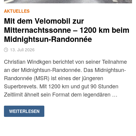
AKTUELLES
Mit dem Velomobil zur
Mitternachtssonne – 1200 km beim
Midnightsun-Randonnée
13. Juli 2026
Christian Windkgen berichtet von seiner Teilnahme
an der Midnightsun-Randonnée. Das Midnightsun-
Randonnée (MSR) ist eines der jüngeren
Superbrevets. Mit 1200 km und gut 90 Stunden
Zeitlimit ähnelt sein Format dem legendären …
MIT
WEITERLESEN
DEM
VELOMOBIL
ZUR
MITTERNACHTSSONNE
–
1200