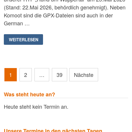
(Stand: 22.Mai 2026, behördlich genehmigt). Neben
Komoot sind die GPX-Dateien sind auch in der
German …
RC
WEITERLESEN
MUSKETIER
WUPPERTAL
RTF-
STRECKEN
2026
Seitennummerierung
1
2
…
39
Nächste
der
Beiträge
Was steht heute an?
Heute steht kein Termin an.
Unsere Termine in den nächsten Tagen