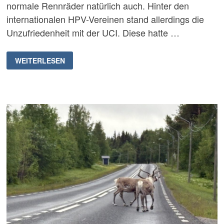
normale Rennräder natürlich auch. Hinter den
internationalen HPV-Vereinen stand allerdings die
Unzufriedenheit mit der UCI. Diese hatte …
HPV
WEITERLESEN
WORLD
CHAMPIONSHIPS
2026
IN
SITTARD-
GELEEN