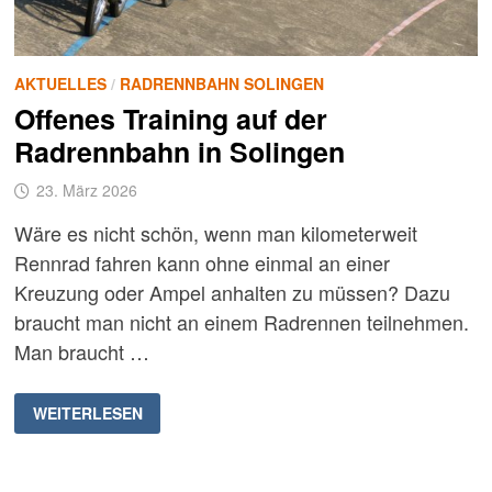
AKTUELLES
/
RADRENNBAHN SOLINGEN
Offenes Training auf der
Radrennbahn in Solingen
23. März 2026
Wäre es nicht schön, wenn man kilometerweit
Rennrad fahren kann ohne einmal an einer
Kreuzung oder Ampel anhalten zu müssen? Dazu
braucht man nicht an einem Radrennen teilnehmen.
Man braucht …
OFFENES
WEITERLESEN
TRAINING
AUF
DER
RADRENNBAHN
IN