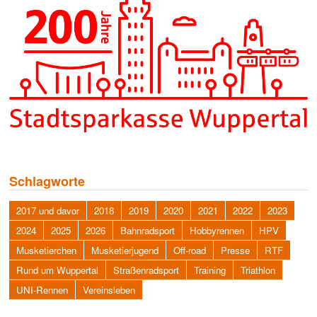
Schlagworte
2017 und davor
2018
2019
2020
2021
2022
2023
2024
2025
2026
Bahnradsport
Hobbyrennen
HPV
Musketierchen
Musketierjugend
Off-road
Presse
RTF
Rund um Wuppertal
Straßenradsport
Training
Triathlon
UNI-Rennen
Vereinsleben