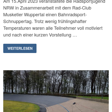
Am 15.April 2023 veranstaltete die Radsportjugend
NRW in Zusammenarbeit mit dem Rad-Club
Musketier Wuppertal einen Bahnradsport-
Schnuppertag. Trotz wenig frühlingshafter
Temperaturen waren alle Teilnehmer voll motiviert
und nach einer kurzen Vorstellung …
BAHNRADSPORT-
WEITERLESEN
SCHNUPPERTAG
DER
RADSPORTJUGEND
NRW