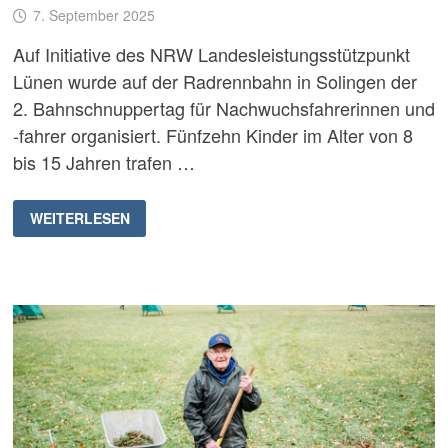
7. September 2025
Auf Initiative des NRW Landesleistungsstützpunkt
Lünen wurde auf der Radrennbahn in Solingen der
2. Bahnschnuppertag für Nachwuchsfahrerinnen und
-fahrer organisiert. Fünfzehn Kinder im Alter von 8
bis 15 Jahren trafen …
BAHNSCHNUPPERTAG
WEITERLESEN
AUF
DER
RADRENNBAHN
SOLINGEN