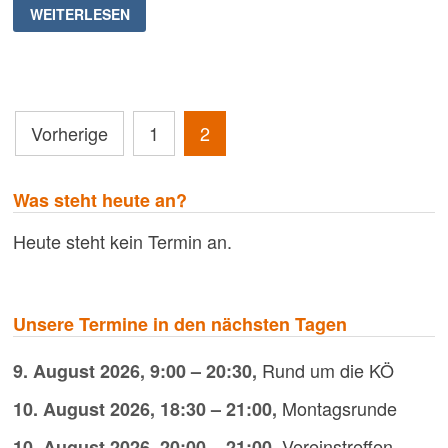
KOOPERATION
WEITERLESEN
ZUR
NUTZUNG
DER
SOLINGER
RADRENNBAHN
Seitennummerierung
Vorherige
1
2
der
Beiträge
Was steht heute an?
Heute steht kein Termin an.
Unsere Termine in den nächsten Tagen
Rund um die KÖ
9. August 2026
,
9:00
–
20:30
,
Montagsrunde
10. August 2026
,
18:30
–
21:00
,
Vereinstreffen
10. August 2026
,
20:00
–
21:00
,