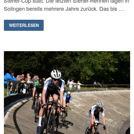
Steher-Cup statt. Die letzten Steher-Rennen lagen in
Solingen bereits mehrere Jahre zurück. Das bis …
GROSSARTIGER M
WEITERLESEN
USKETIER S
TEHER-C
UP