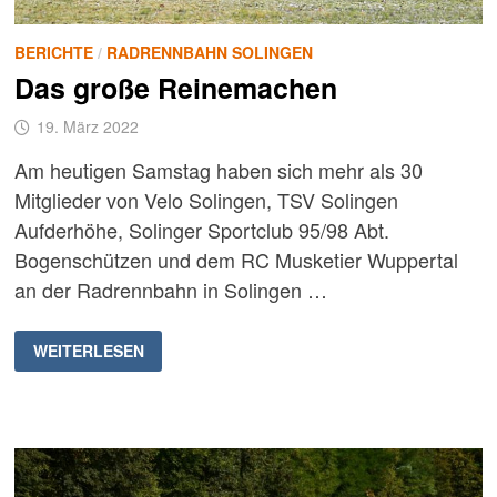
BERICHTE
/
RADRENNBAHN SOLINGEN
Das große Reinemachen
19. März 2022
Am heutigen Samstag haben sich mehr als 30
Mitglieder von Velo Solingen, TSV Solingen
Aufderhöhe, Solinger Sportclub 95/98 Abt.
Bogenschützen und dem RC Musketier Wuppertal
an der Radrennbahn in Solingen …
DAS
WEITERLESEN
GROSSE R
EINEMACHEN