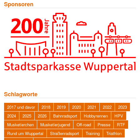
Sponsoren
Schlagworte
2017 und davor
2018
2019
2020
2021
2022
2023
2024
2025
2026
Bahnradsport
Hobbyrennen
HPV
Musketierchen
Musketierjugend
Off-road
Presse
RTF
Rund um Wuppertal
Straßenradsport
Training
Triathlon