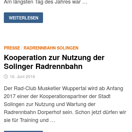
Am längsten Tag des Jahres war …
NACHWUCHS-
WEITERLESEN
OMNIUM
IM
SONNENSCHEIN
PRESSE
/
RADRENNBAHN SOLINGEN
Kooperation zur Nutzung der
Solinger Radrennbahn
16. Juni 2016
Der Rad-Club Musketier Wuppertal wird ab Anfang
2017 einer der Kooperationspartner der Stadt
Solingen zur Nutzung und Wartung der
Radrennbahn Dorperhof sein. Schon jetzt dürfen wir
sie für Training und …