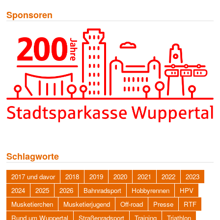
Sponsoren
Schlagworte
2017 und davor
2018
2019
2020
2021
2022
2023
2024
2025
2026
Bahnradsport
Hobbyrennen
HPV
Musketierchen
Musketierjugend
Off-road
Presse
RTF
Rund um Wuppertal
Straßenradsport
Training
Triathlon