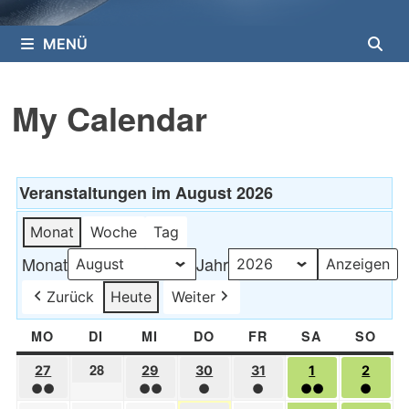
MENÜ
My Calendar
Veranstaltungen im August 2026
Monat
Woche
Tag
Monat
Jahr
Zurück
Heute
Weiter
MO
MONTAG
DI
DIENSTAG
MI
MITTWOCH
DO
DONNERSTAG
FR
FREITAG
SA
SAMSTAG
SO
SON
28.
28
27
27.
29
29.
30
30.
31
31.
1
1.
2
2.
●●
Juli
●●
●
●
●●
●
JULI
JULI
JULI
JULI
AUGUST
AUG
(2
(2
(1
(1
(2
(1