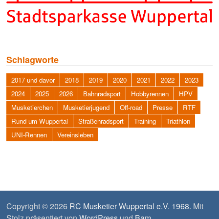
Schlagworte
2017 und davor
2018
2019
2020
2021
2022
2023
2024
2025
2026
Bahnradsport
Hobbyrennen
HPV
Musketierchen
Musketierjugend
Off-road
Presse
RTF
Rund um Wuppertal
Straßenradsport
Training
Triathlon
UNI-Rennen
Vereinsleben
Copyright © 2026
RC Musketier Wuppertal e.V. 1968
. Mit
Stolz präsentiert von
WordPress
und
Bam
.