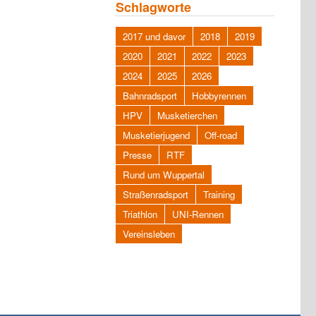
Schlagworte
2017 und davor
2018
2019
2020
2021
2022
2023
2024
2025
2026
Bahnradsport
Hobbyrennen
HPV
Musketierchen
Musketierjugend
Off-road
Presse
RTF
Rund um Wuppertal
Straßenradsport
Training
Triathlon
UNI-Rennen
Vereinsleben