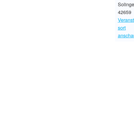
Soling
42659
Veranst
sort
anscha