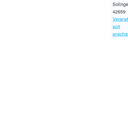
Soling
42659
Veranst
sort
anscha