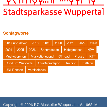
Schlagworte
2017 und davor
2018
2019
2020
2021
2022
2023
2024
2025
2026
Bahnradsport
Hobbyrennen
HPV
Musketierchen
Musketierjugend
Off-road
Presse
RTF
Rund um Wuppertal
Straßenradsport
Training
Triathlon
UNI-Rennen
Vereinsleben
Copyright © 2026
RC Musketier Wuppertal e.V. 1968
. Mit