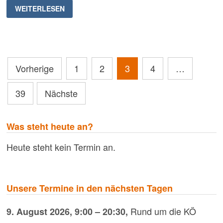
UNI-
WEITERLESEN
RADRENNEN
2025
FINDET
NICHT
STATT
Seitennummerierung
Vorherige
1
2
3
4
…
der
39
Nächste
Beiträge
Was steht heute an?
Heute steht kein Termin an.
Unsere Termine in den nächsten Tagen
Rund um die KÖ
9. August 2026
,
9:00
–
20:30
,