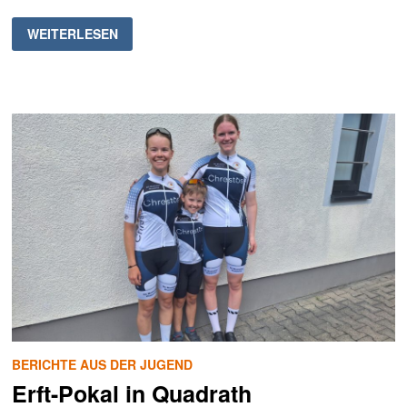
BAHNSCHNUPPERTAG
WEITERLESEN
AUF
DER
RADRENNBAHN
SOLINGEN
BERICHTE AUS DER JUGEND
Erft-Pokal in Quadrath