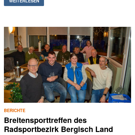
WEITERLESEN
MONTAG:
VEREINSTREFFEN
DER
MUSKETIERE
BERICHTE
Breitensporttreffen des
Radsportbezirk Bergisch Land