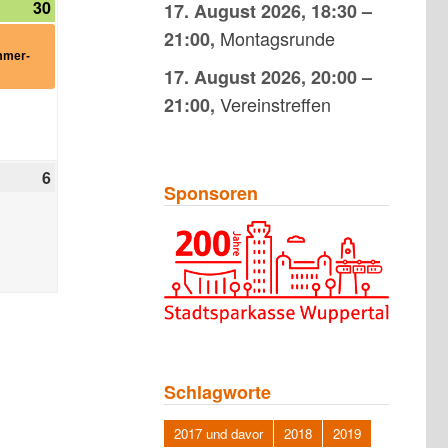
30
30.
(1
17. August 2026
,
18:30
–
tungen)
August
Veranstaltung)
Montagsrunde
21:00
,
2026
mmer-
17. August 2026
,
20:00
–
Vereinstreffen
21:00
,
6
6.
Sponsoren
r
September
2026
Schlagworte
2017 und davor
2018
2019