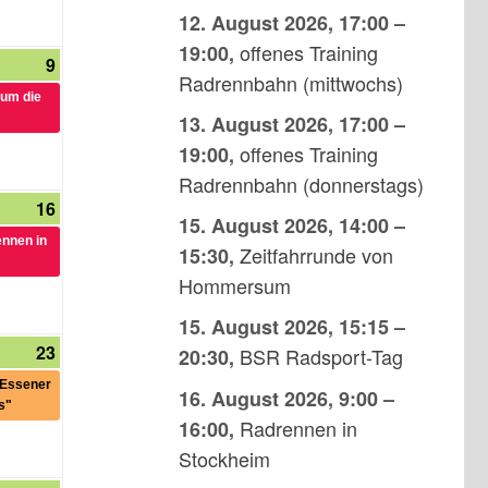
12. August 2026
,
17:00
–
offenes Training
19:00
,
9
9.
(1
Radrennbahn (mittwochs)
August
Veranstaltung)
 um die
2026
13. August 2026
,
17:00
–
offenes Training
19:00
,
Radrennbahn (donnerstags)
16
16.
(1
15. August 2026
,
14:00
–
tungen)
August
Veranstaltung)
ennen in
Zeitfahrrunde von
15:30
,
2026
Hommersum
15. August 2026
,
15:15
–
23
23.
(1
BSR Radsport-Tag
20:30
,
August
Veranstaltung)
"Essener
16. August 2026
,
9:00
–
2026
s"
Radrennen in
16:00
,
Stockheim