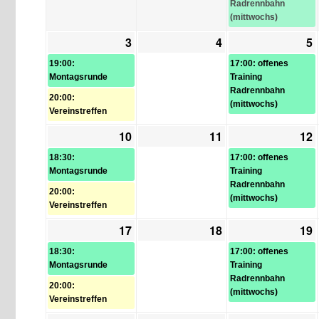
Radrennbahn
(mittwochs)
3
3.
(2
4
4.
5
5
(
August
Veranstaltungen)
August
V
19:00:
17:00: offenes
2026
2026
Montagsrunde
Training
Radrennbahn
20:00:
(mittwochs)
Vereinstreffen
10
10.
(2
11
11.
12
1
(
August
Veranstaltungen)
August
V
18:30:
17:00: offenes
2026
2026
Montagsrunde
Training
Radrennbahn
20:00:
(mittwochs)
Vereinstreffen
17
17.
(2
18
18.
19
1
(
August
Veranstaltungen)
August
V
18:30:
17:00: offenes
2026
2026
Montagsrunde
Training
Radrennbahn
20:00:
(mittwochs)
Vereinstreffen