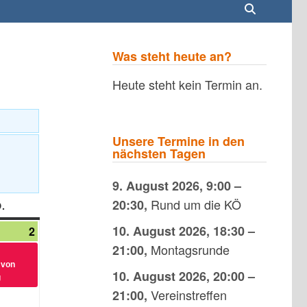
Was steht heute an?
Heute steht kein Termin an.
Unsere Termine in den
nächsten Tagen
9. August 2026
,
9:00
–
Rund um die KÖ
20:30
,
.
SONNTAG
10. August 2026
,
18:30
–
2
2.
(1
tungen)
August
Veranstaltung)
Montagsrunde
21:00
,
2026
 von
10. August 2026
,
20:00
–
g
Vereinstreffen
21:00
,