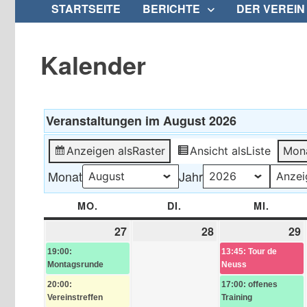
STARTSEITE
BERICHTE
DER VEREIN
Kalender
Veranstaltungen im August 2026
Anzeigen als
Raster
Ansicht als
Liste
Mon
Monat
Jahr
MO.
MONTAG
DI.
DIENSTAG
MI.
MITTW
27
27.
(2
28
28.
29
2
(
Juli
Veranstaltungen)
Juli
J
V
19:00:
13:45: Tour de
2026
2026
Montagsrunde
Neuss
20:00:
17:00: offenes
Vereinstreffen
Training