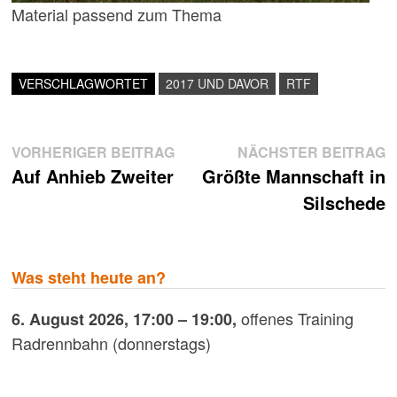
Material passend zum Thema
VERSCHLAGWORTET
2017 UND DAVOR
RTF
Beitragsnavigation
Vorheriger
N
VORHERIGER BEITRAG
NÄCHSTER BEITRAG
Beitrag:
B
Auf Anhieb Zweiter
Größte Mannschaft in
Silschede
Was steht heute an?
offenes Training
6. August 2026
,
17:00
–
19:00
,
Radrennbahn (donnerstags)