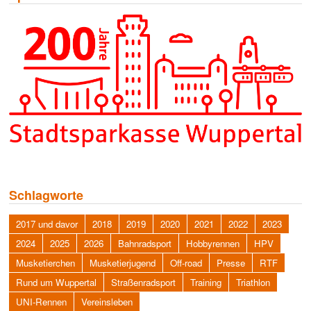
Schlagworte
2017 und davor
2018
2019
2020
2021
2022
2023
2024
2025
2026
Bahnradsport
Hobbyrennen
HPV
Musketierchen
Musketierjugend
Off-road
Presse
RTF
Rund um Wuppertal
Straßenradsport
Training
Triathlon
UNI-Rennen
Vereinsleben