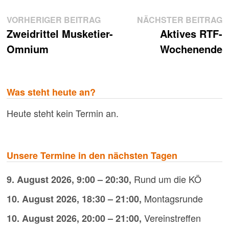
Beitragsnavigation
Vorheriger
N
VORHERIGER BEITRAG
NÄCHSTER BEITRAG
Beitrag:
B
Zweidrittel Musketier-
Aktives RTF-
Omnium
Wochenende
Was steht heute an?
Heute steht kein Termin an.
Unsere Termine in den nächsten Tagen
Rund um die KÖ
9. August 2026
,
9:00
–
20:30
,
Montagsrunde
10. August 2026
,
18:30
–
21:00
,
Vereinstreffen
10. August 2026
,
20:00
–
21:00
,