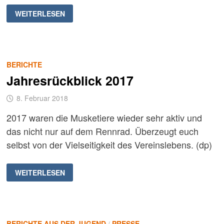
RTF
WEITERLESEN
AUFTAKT
2018
BERICHTE
Jahresrückblick 2017
8. Februar 2018
2017 waren die Musketiere wieder sehr aktiv und
das nicht nur auf dem Rennrad. Überzeugt euch
selbst von der Vielseitigkeit des Vereinslebens. (dp)
JAHRESRÜCKBLICK
WEITERLESEN
2017
BERICHTE AUS DER JUGEND
/
PRESSE