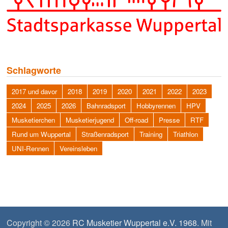
Schlagworte
2017 und davor
2018
2019
2020
2021
2022
2023
2024
2025
2026
Bahnradsport
Hobbyrennen
HPV
Musketierchen
Musketierjugend
Off-road
Presse
RTF
Rund um Wuppertal
Straßenradsport
Training
Triathlon
UNI-Rennen
Vereinsleben
Copyright © 2026
RC Musketier Wuppertal e.V. 1968
. Mit