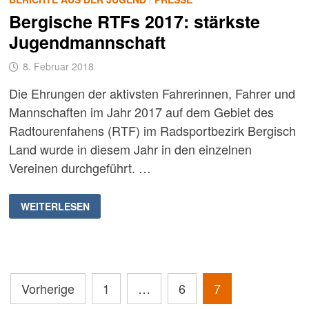
Bergische RTFs 2017: stärkste
Jugendmannschaft
8. Februar 2018
Die Ehrungen der aktivsten Fahrerinnen, Fahrer und
Mannschaften im Jahr 2017 auf dem Gebiet des
Radtourenfahens (RTF) im Radsportbezirk Bergisch
Land wurde in diesem Jahr in den einzelnen
Vereinen durchgeführt. …
BERGISCHE
WEITERLESEN
RTFS
2017:
STÄRKSTE
JUGENDMANNSCHAFT
Seitennummerierung
Vorherige
1
…
6
7