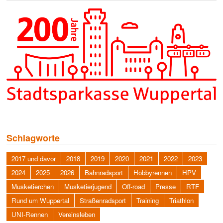
Schlagworte
2017 und davor
2018
2019
2020
2021
2022
2023
2024
2025
2026
Bahnradsport
Hobbyrennen
HPV
Musketierchen
Musketierjugend
Off-road
Presse
RTF
Rund um Wuppertal
Straßenradsport
Training
Triathlon
UNI-Rennen
Vereinsleben