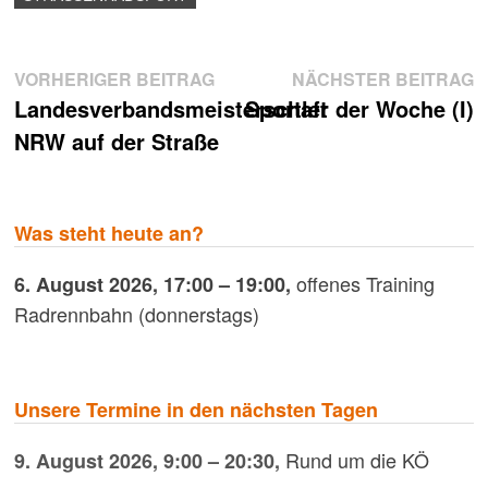
Beitragsnavigation
Vorheriger
N
VORHERIGER BEITRAG
NÄCHSTER BEITRAG
Beitrag:
B
Landesverbandsmeisterschaft
Sportler der Woche (I)
NRW auf der Straße
Was steht heute an?
offenes Training
6. August 2026
,
17:00
–
19:00
,
Radrennbahn (donnerstags)
Unsere Termine in den nächsten Tagen
Rund um die KÖ
9. August 2026
,
9:00
–
20:30
,