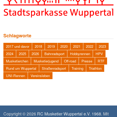
Schlagworte
2017 und davor
2018
2019
2020
2021
2022
2023
2024
2025
2026
Bahnradsport
Hobbyrennen
HPV
Musketierchen
Musketierjugend
Off-road
Presse
RTF
Rund um Wuppertal
Straßenradsport
Training
Triathlon
UNI-Rennen
Vereinsleben
Copyright © 2026
RC Musketier Wuppertal e.V. 1968
. Mit