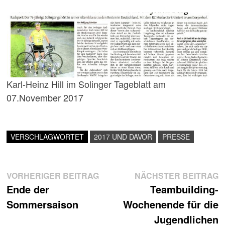
Karl-Heinz Hill im Solinger Tageblatt am
07.November 2017
VERSCHLAGWORTET
2017 UND DAVOR
PRESSE
Beitragsnavigation
Vorheriger
N
VORHERIGER BEITRAG
NÄCHSTER BEITRAG
Beitrag:
B
Ende der
Teambuilding-
Sommersaison
Wochenende für die
Jugendlichen