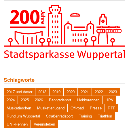
Schlagworte
2017 und davor
2018
2019
2020
2021
2022
2023
2024
2025
2026
Bahnradsport
Hobbyrennen
HPV
Musketierchen
Musketierjugend
Off-road
Presse
RTF
Rund um Wuppertal
Straßenradsport
Training
Triathlon
UNI-Rennen
Vereinsleben