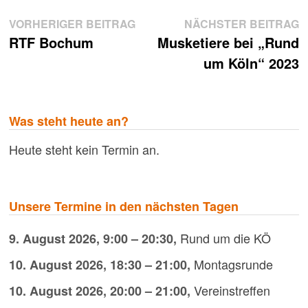
Beitragsnavigation
Vorheriger
N
VORHERIGER BEITRAG
NÄCHSTER BEITRAG
Beitrag:
B
RTF Bochum
Musketiere bei „Rund
um Köln“ 2023
Was steht heute an?
Heute steht kein Termin an.
Unsere Termine in den nächsten Tagen
Rund um die KÖ
9. August 2026
,
9:00
–
20:30
,
Montagsrunde
10. August 2026
,
18:30
–
21:00
,
Vereinstreffen
10. August 2026
,
20:00
–
21:00
,