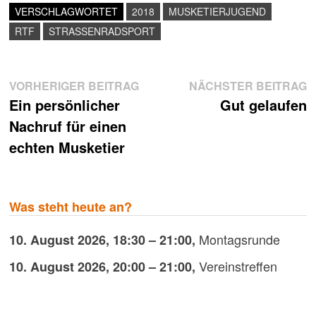
VERSCHLAGWORTET
2018
MUSKETIERJUGEND
RTF
STRASSENRADSPORT
Beitragsnavigation
Vorheriger
N
VORHERIGER BEITRAG
NÄCHSTER BEITRAG
Beitrag:
B
Ein persönlicher
Gut gelaufen
Nachruf für einen
echten Musketier
Was steht heute an?
Montagsrunde
10. August 2026
,
18:30
–
21:00
,
Vereinstreffen
10. August 2026
,
20:00
–
21:00
,