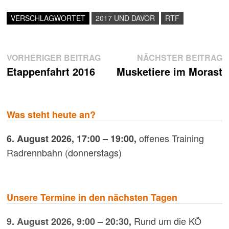
VERSCHLAGWORTET
2017 UND DAVOR
RTF
Beitragsnavigation
Vorheriger
N
VORHERIGER BEITRAG
NÄCHSTER BEITRAG
Beitrag:
B
Etappenfahrt 2016
Musketiere im Morast
Was steht heute an?
offenes Training
6. August 2026
,
17:00
–
19:00
,
Radrennbahn (donnerstags)
Unsere Termine in den nächsten Tagen
Rund um die KÖ
9. August 2026
,
9:00
–
20:30
,