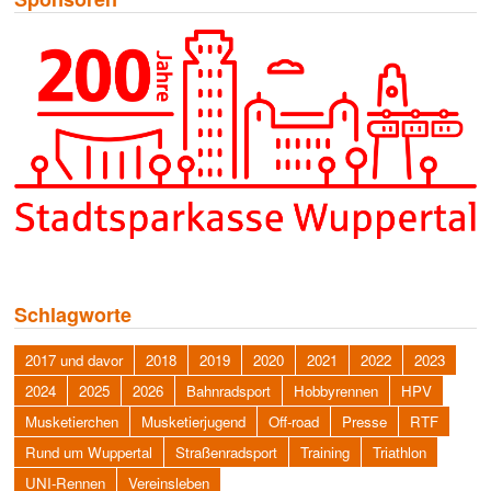
Schlagworte
2017 und davor
2018
2019
2020
2021
2022
2023
2024
2025
2026
Bahnradsport
Hobbyrennen
HPV
Musketierchen
Musketierjugend
Off-road
Presse
RTF
Rund um Wuppertal
Straßenradsport
Training
Triathlon
UNI-Rennen
Vereinsleben