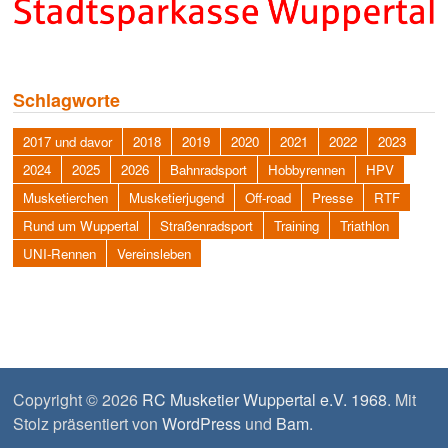
Schlagworte
2017 und davor
2018
2019
2020
2021
2022
2023
2024
2025
2026
Bahnradsport
Hobbyrennen
HPV
Musketierchen
Musketierjugend
Off-road
Presse
RTF
Rund um Wuppertal
Straßenradsport
Training
Triathlon
UNI-Rennen
Vereinsleben
Copyright © 2026
RC Musketier Wuppertal e.V. 1968
. Mit
Stolz präsentiert von
WordPress
und
Bam
.