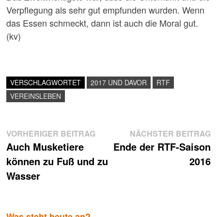
Verpflegung als sehr gut empfunden wurden. Wenn
das Essen schmeckt, dann ist auch die Moral gut.
(kv)
VERSCHLAGWORTET
2017 UND DAVOR
RTF
VEREINSLEBEN
Beitragsnavigation
Vorheriger
N
VORHERIGER BEITRAG
NÄCHSTER BEITRAG
Beitrag:
B
Auch Musketiere
Ende der RTF-Saison
können zu Fuß und zu
2016
Wasser
Was steht heute an?