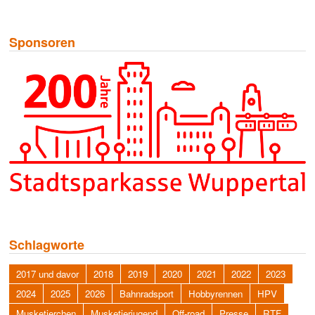
Sponsoren
Schlagworte
2017 und davor
2018
2019
2020
2021
2022
2023
2024
2025
2026
Bahnradsport
Hobbyrennen
HPV
Musketierchen
Musketierjugend
Off-road
Presse
RTF