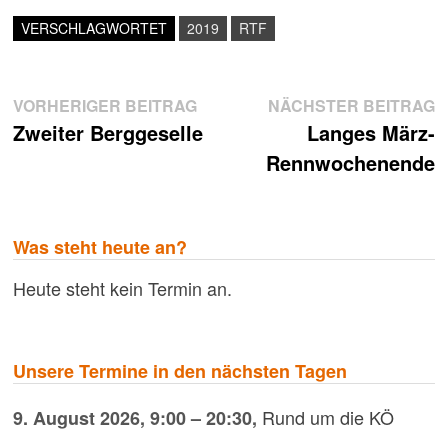
VERSCHLAGWORTET
2019
RTF
Beitragsnavigation
Vorheriger
N
VORHERIGER BEITRAG
NÄCHSTER BEITRAG
Beitrag:
B
Zweiter Berggeselle
Langes März-
Rennwochenende
Was steht heute an?
Heute steht kein Termin an.
Unsere Termine in den nächsten Tagen
Rund um die KÖ
9. August 2026
,
9:00
–
20:30
,