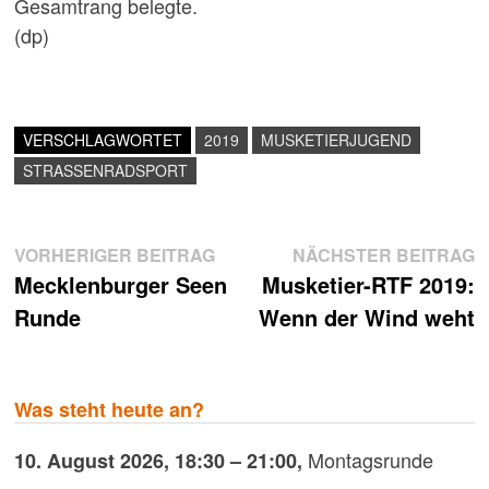
Gesamtrang belegte.
(dp)
VERSCHLAGWORTET
2019
MUSKETIERJUGEND
STRASSENRADSPORT
Beitragsnavigation
Vorheriger
N
VORHERIGER BEITRAG
NÄCHSTER BEITRAG
Beitrag:
B
Mecklenburger Seen
Musketier-RTF 2019:
Runde
Wenn der Wind weht
Was steht heute an?
Montagsrunde
10. August 2026
,
18:30
–
21:00
,