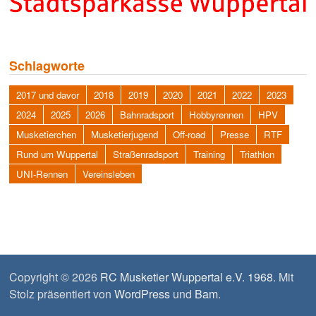
Schlagworte
2017 und davor
2018
2019
2020
2021
2022
2023
2024
2025
2026
Bahnradsport
Hobbyrennen
HPV
Musketierchen
Musketierjugend
Off-road
Presse
RTF
Rund um Wuppertal
Straßenradsport
Training
Triathlon
UNI-Rennen
Vereinsleben
Copyright © 2026
RC Musketier Wuppertal e.V. 1968
. Mit
Stolz präsentiert von
WordPress
und
Bam
.