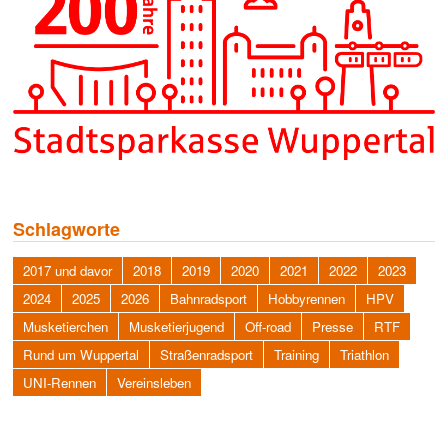
Schlagworte
2017 und davor
2018
2019
2020
2021
2022
2023
2024
2025
2026
Bahnradsport
Hobbyrennen
HPV
Musketierchen
Musketierjugend
Off-road
Presse
RTF
Rund um Wuppertal
Straßenradsport
Training
Triathlon
UNI-Rennen
Vereinsleben