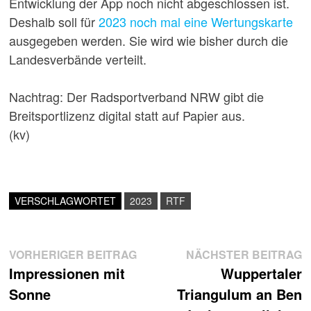
Entwicklung der App noch nicht abgeschlossen ist.
Deshalb soll für
2023 noch mal eine Wertungskarte
ausgegeben werden. Sie wird wie bisher durch die
Landesverbände verteilt.
Nachtrag: Der Radsportverband NRW gibt die
Breitsportlizenz digital statt auf Papier aus.
(kv)
VERSCHLAGWORTET
2023
RTF
Beitragsnavigation
Vorheriger
N
VORHERIGER BEITRAG
NÄCHSTER BEITRAG
Beitrag:
B
Impressionen mit
Wuppertaler
Sonne
Triangulum an Ben