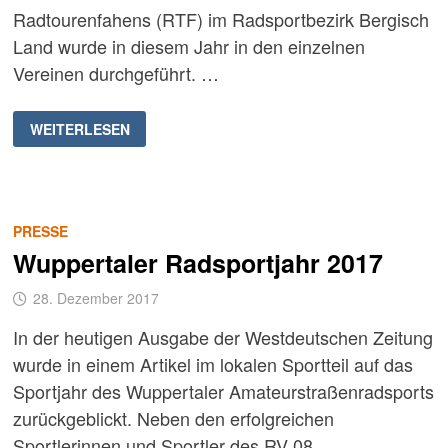
Radtourenfahens (RTF) im Radsportbezirk Bergisch
Land wurde in diesem Jahr in den einzelnen
Vereinen durchgeführt. …
BERGISCHE
WEITERLESEN
RTFS
2017:
STÄRKSTE
JUGENDMANNSCHAFT
PRESSE
Wuppertaler Radsportjahr 2017
28. Dezember 2017
In der heutigen Ausgabe der Westdeutschen Zeitung
wurde in einem Artikel im lokalen Sportteil auf das
Sportjahr des Wuppertaler Amateurstraßenradsports
zurückgeblickt. Neben den erfolgreichen
Sportlerinnen und Sportler des RV 08 …