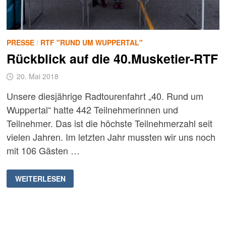
PRESSE
/
RTF "RUND UM WUPPERTAL"
Rückblick auf die 40.Musketier-RTF
20. Mai 2018
Unsere diesjährige Radtourenfahrt „40. Rund um
Wuppertal“ hatte 442 Teilnehmerinnen und
Teilnehmer. Das ist die höchste Teilnehmerzahl seit
vielen Jahren. Im letzten Jahr mussten wir uns noch
mit 106 Gästen …
RÜCKBLICK
WEITERLESEN
AUF
DIE
40.MUSKETIER-
RTF