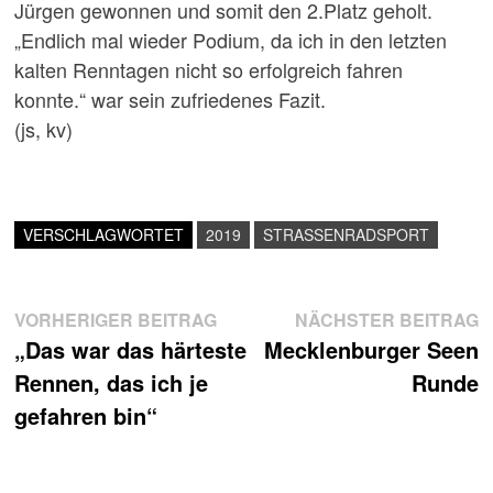
Jürgen gewonnen und somit den 2.Platz geholt.
„Endlich mal wieder Podium, da ich in den letzten
kalten Renntagen nicht so erfolgreich fahren
konnte.“ war sein zufriedenes Fazit.
(js, kv)
VERSCHLAGWORTET
2019
STRASSENRADSPORT
Beitragsnavigation
Vorheriger
N
VORHERIGER BEITRAG
NÄCHSTER BEITRAG
Beitrag:
B
„Das war das härteste
Mecklenburger Seen
Rennen, das ich je
Runde
gefahren bin“