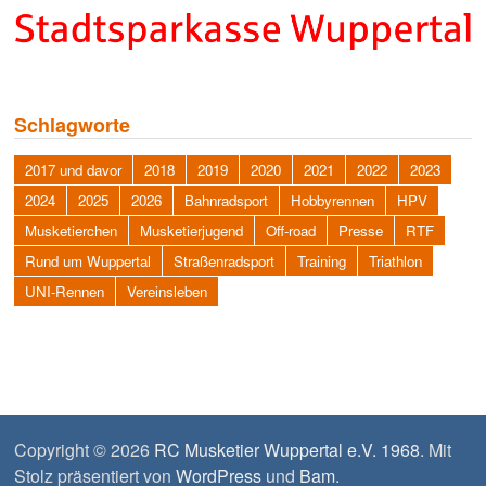
Schlagworte
2017 und davor
2018
2019
2020
2021
2022
2023
2024
2025
2026
Bahnradsport
Hobbyrennen
HPV
Musketierchen
Musketierjugend
Off-road
Presse
RTF
Rund um Wuppertal
Straßenradsport
Training
Triathlon
UNI-Rennen
Vereinsleben
Copyright © 2026
RC Musketier Wuppertal e.V. 1968
. Mit
Stolz präsentiert von
WordPress
und
Bam
.