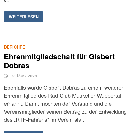
von …
EHRENMITGLIEDSCHAFT
WEITERLESEN
FÜR
BERND
GALLENKAMP
BERICHTE
Ehrenmitgliedschaft für Gisbert
Dobras
12. März 2024
Ebenfalls wurde Gisbert Dobras zu einem weiteren
Ehrenmitglied des Rad-Club Musketier Wuppertal
ernannt. Damit möchten der Vorstand und die
Vereinsmitglieder seinen Beitrag zu der Entwicklung
des „RTF-Fahrens“ im Verein als …