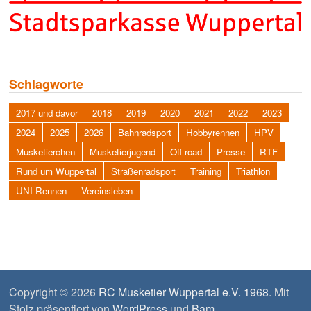
Schlagworte
2017 und davor
2018
2019
2020
2021
2022
2023
2024
2025
2026
Bahnradsport
Hobbyrennen
HPV
Musketierchen
Musketierjugend
Off-road
Presse
RTF
Rund um Wuppertal
Straßenradsport
Training
Triathlon
UNI-Rennen
Vereinsleben
Copyright © 2026
RC Musketier Wuppertal e.V. 1968
. Mit
Stolz präsentiert von
WordPress
und
Bam
.