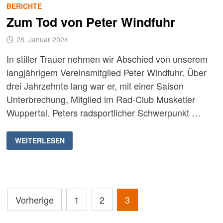
BERICHTE
Zum Tod von Peter Windfuhr
28. Januar 2024
In stiller Trauer nehmen wir Abschied von unserem
langjährigem Vereinsmitglied Peter Windfuhr. Über
drei Jahrzehnte lang war er, mit einer Saison
Unterbrechung, Mitglied im Rad-Club Musketier
Wuppertal. Peters radsportlicher Schwerpunkt …
ZUM
WEITERLESEN
TOD
VON
PETER
WINDFUHR
Seitennummerierung
Vorherige
1
2
3
der